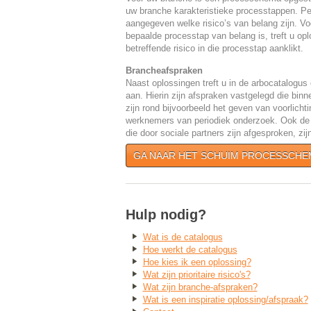
uw branche karakteristieke processtappen. Pe
aangegeven welke risico’s van belang zijn. Voor
bepaalde processtap van belang is, treft u opl
betreffende risico in die processtap aanklikt.
Brancheafspraken
Naast oplossingen treft u in de arbocatalogu
aan. Hierin zijn afspraken vastgelegd die bi
zijn rond bijvoorbeeld het geven van voorlicht
werknemers van periodiek onderzoek. Ook de
die door sociale partners zijn afgesproken, zijn
GA NAAR HET SCHUIM PROCESSCHE
Hulp nodig?
Wat is de catalogus
Hoe werkt de catalogus
Hoe kies ik een oplossing?
Wat zijn prioritaire risico's?
Wat zijn branche-afspraken?
Wat is een inspiratie oplossing/afspraak?