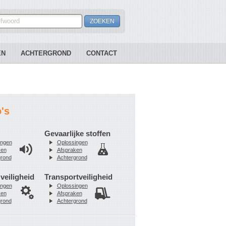
EN
ACHTERGROND
CONTACT
o's
Gevaarlijke stoffen
ingen
Oplossingen
ken
Afspraken
grond
Achtergrond
veiligheid
Transportveiligheid
ingen
Oplossingen
ken
Afspraken
grond
Achtergrond