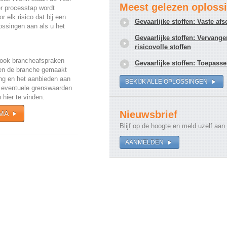
Meest gelezen oploss
r processtap wordt
 elk risico dat bij een
Gevaarlijke stoffen: Vaste af
ossingen aan als u het
Gevaarlijke stoffen: Vervan
risicovolle stoffen
s ook brancheafspraken
Gevaarlijke stoffen: Toepass
nnen de branche gemaakt
ing en het aanbieden aan
BEKIJK ALLE OPLOSSINGEN
 eventuele grenswaarden
 hier te vinden.
Nieuwsbrief
MA
Blijf op de hoogte en meld uzelf aan
AANMELDEN