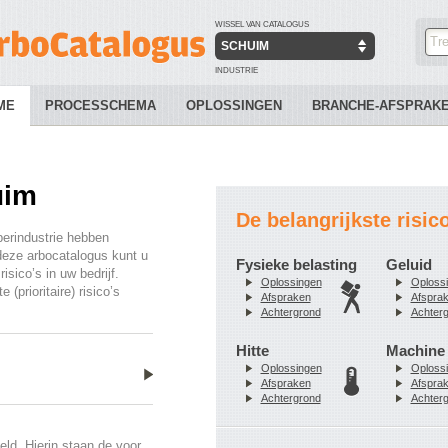
WISSEL VAN CATALOGUS
SCHUIM
INDUSTRIE
ME
PROCESSCHEMA
OPLOSSINGEN
BRANCHE-AFSPRAK
uim
De belangrijkste risic
berindustrie hebben
deze arbocatalogus kunt u
Fysieke belasting
Geluid
isico’s in uw bedrijf.
Oplossingen
Oploss
(prioritaire) risico’s
Afspraken
Afspra
Achtergrond
Achter
Hitte
Machine 
Oplossingen
Oploss
Afspraken
Afspra
Achtergrond
Achter
ld. Hierin staan de voor