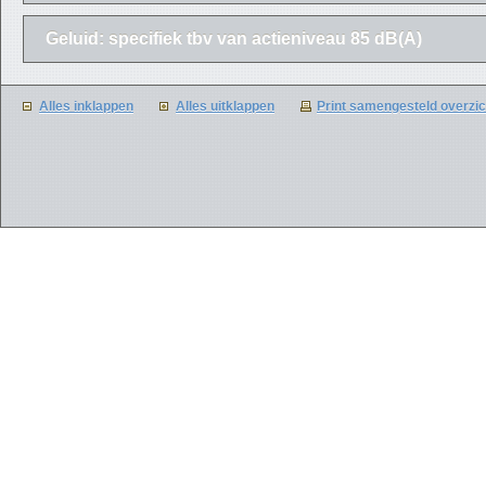
Geluid: specifiek tbv van actieniveau 85 dB(A)
Alles inklappen
Alles uitklappen
Print samengesteld overzic