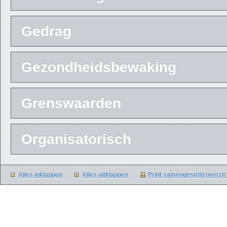
Gedrag
Gezondheidsbewaking
Grenswaarden
Organisatorisch
Alles inklappen
Alles uitklappen
Print samengesteld overzi