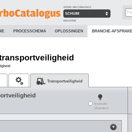
WISSEL VAN CATALOGUS
SCHUIM
INDUSTRIE
ME
PROCESSCHEMA
OPLOSSINGEN
BRANCHE-AFSPRAK
ransportveiligheid
ligheid
Transportveiligheid
ortveiligheid
Inspiratie
afspraken