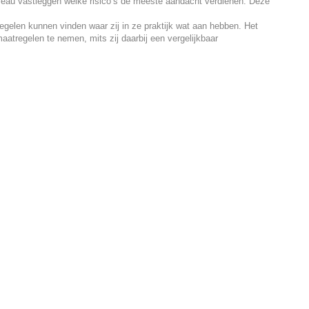
au vastleggen welke risico’s de meeste aandacht verdienen. Deze
elen kunnen vinden waar zij in ze praktijk wat aan hebben. Het
atregelen te nemen, mits zij daarbij een vergelijkbaar