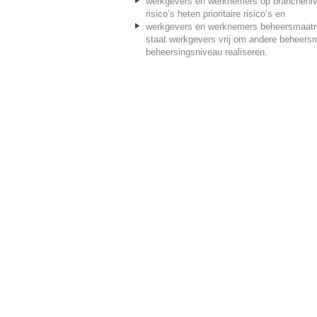
werkgevers en werknemers op branchenive
risico’s heten prioritaire risico’s en
werkgevers en werknemers beheersmaatreg
staat werkgevers vrij om andere beheersma
beheersingsniveau realiseren.