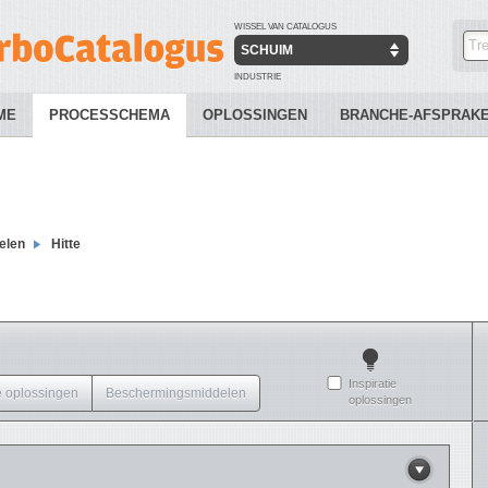
WISSEL VAN CATALOGUS
SCHUIM
INDUSTRIE
ME
PROCESSCHEMA
OPLOSSINGEN
BRANCHE-AFSPRAK
elen
Hitte
Inspiratie
 oplossingen
Beschermingsmiddelen
oplossingen