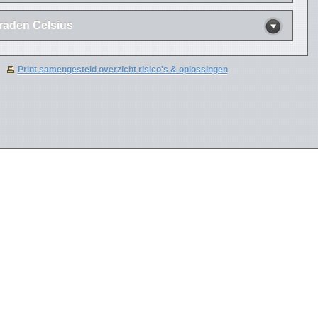
graden Celsius
Print samengesteld overzicht risico's & oplossingen