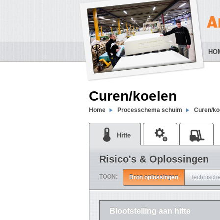
HO
Curen/koelen
Home
Processchema schuim
Curen/ko
Hitte
Risico's & Oplossingen
TOON:
Bron oplossingen
Technische
Blootstelling aan hitte