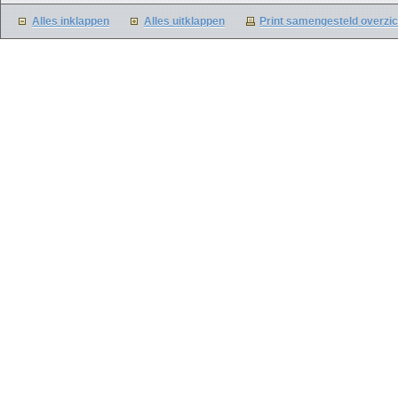
Alles inklappen
Alles uitklappen
Print samengesteld overzic