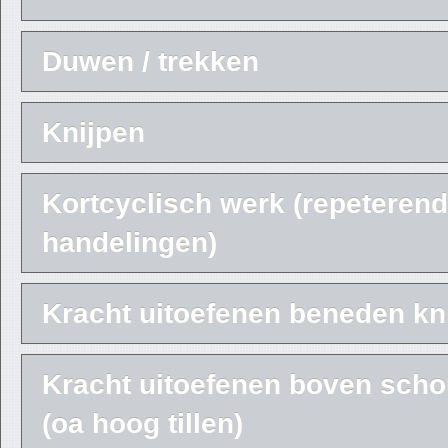
Duwen / trekken
Knijpen
Kortcyclisch werk (repeteren
handelingen)
Kracht uitoefenen beneden kn
Kracht uitoefenen boven sch
(oa hoog tillen)