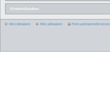
Knielen/hurken
Alles inklappen
Alles uitklappen
Print samengesteld overzic